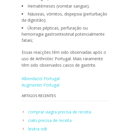
Hematémeses (vomitar sangue);
Náuseas, vómitos, dispepsia (perturbação
da digestão);
Úlceras pépticas, perfuração ou
hemorragia gastrointestinal potencialmente
fatais;
Essas reacções têm sido observadas após o
uso de
Arthrotec Portugal
. Mais raramente
têm sido observados casos de gastrite.
Navegação
Albendazol Portugal
Augmentin Portugal
de
ARTIGOS RECENTES
artigos
comprar viagra precisa de receita
cialis precisa de receita
levitra odt