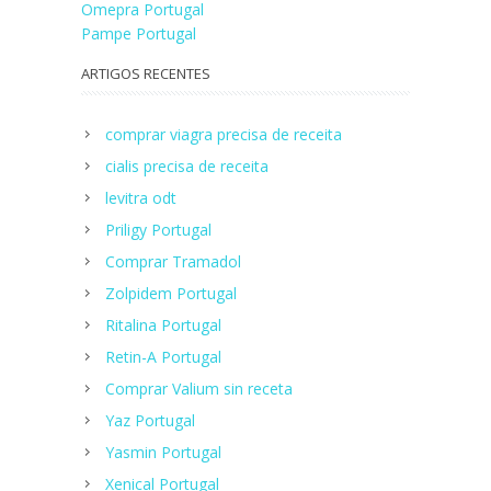
Navegação
Omepra Portugal
Pampe Portugal
de
ARTIGOS RECENTES
artigos
comprar viagra precisa de receita
cialis precisa de receita
levitra odt
Priligy Portugal
Сomprar Tramadol
Zolpidem Portugal
Ritalina Portugal
Retin-A Portugal
Comprar Valium sin receta
Yaz Portugal
Yasmin Portugal
Xenical Portugal