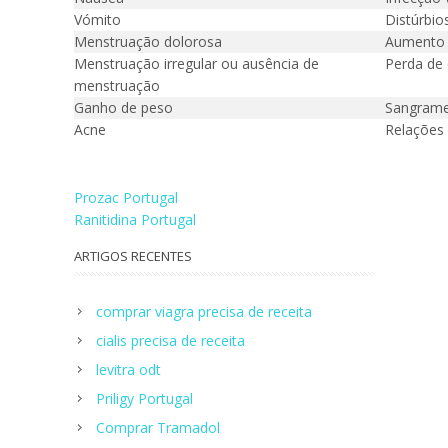
Vómito
Distúrbi
Menstruação dolorosa
Aumento 
Menstruação irregular ou ausência de
Perda de 
menstruação
Ganho de peso
Sangrame
Acne
Relações 
Navegação
Prozac Portugal
Ranitidina Portugal
de
ARTIGOS RECENTES
artigos
comprar viagra precisa de receita
cialis precisa de receita
levitra odt
Priligy Portugal
Сomprar Tramadol