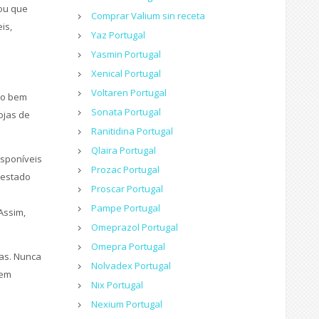
ou que
Comprar Valium sin receta
is,
Yaz Portugal
Yasmin Portugal
Xenical Portugal
Voltaren Portugal
to bem
Sonata Portugal
ojas de
Ranitidina Portugal
Qlaira Portugal
isponíveis
Prozac Portugal
 estado
Proscar Portugal
Pampe Portugal
Assim,
Omeprazol Portugal
Omepra Portugal
as. Nunca
Nolvadex Portugal
sem
Nix Portugal
Nexium Portugal