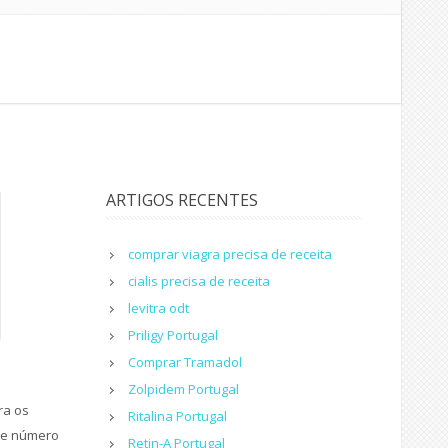
ARTIGOS RECENTES
comprar viagra precisa de receita
cialis precisa de receita
levitra odt
Priligy Portugal
Сomprar Tramadol
Zolpidem Portugal
ra os
Ritalina Portugal
de número
Retin-A Portugal