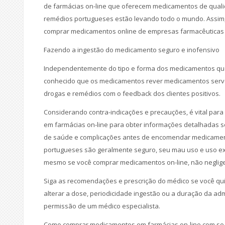
de farmácias on-line que oferecem medicamentos de quali
remédios portugueses estão levando todo o mundo. Assim,
comprar medicamentos online de empresas farmacêuticas
Fazendo a ingestão do medicamento seguro e inofensivo
Independentemente do tipo e forma dos medicamentos que
conhecido que os medicamentos rever medicamentos serve 
drogas e remédios com o feedback dos clientes positivos.
Considerando contra-indicações e precauções, é vital para
em farmácias on-line para obter informações detalhadas 
de saúde e complicações antes de encomendar medicament
portugueses são geralmente seguro, seu mau uso e uso exce
mesmo se você comprar medicamentos on-line, não neglig
Siga as recomendações e prescrição do médico se você qu
alterar a dose, periodicidade ingestão ou a duração da ad
permissão de um médico especialista.
Como comprar medicamentos em farmácias on-line com s