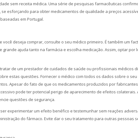
dade sem receita médica. Uma série de pesquisas farmacêuticas confirm
 se esforçando para obter medicamentos de qualidade a preços acessíve
 baseadas em Portugal.
 você deseja comprar, consulte o seu médico primeiro. É também um fac
grande ajuda tanto na farmácia e escolha medicação. Assim, optar por l
 tratar de um prestador de cuidados de saúde ou profissionais médicos d
sobre estas questões. Fornecer o médico com todos os dados sobre o seu
os. Apesar do fato de que os medicamentos produzidos por fabricantes
ssivo pode ter potencial perigo de aparecimento de efeitos colaterais. 
encie questões de segurança.
iser experimentar um efeito benéfico e testemunhar sem reações advers
ministração do fármaco. Evite dar o seu tratamento para outras pessoas 
egurança